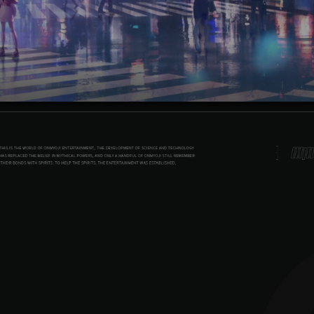
ect》官
确定
发送验证
台相见