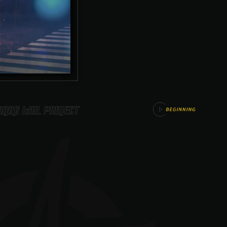
网-在更
码
吧！